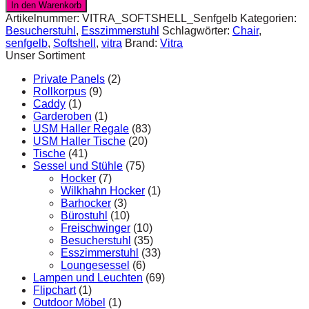
Softshell
In den Warenkorb
Chair
Artikelnummer:
VITRA_SOFTSHELL_Senfgelb
Kategorien:
in
Besucherstuhl
,
Esszimmerstuhl
Schlagwörter:
Chair
,
Senfgelb
senfgelb
,
Softshell
,
vitra
Brand:
Vitra
Menge
Unser Sortiment
Private Panels
(2)
Rollkorpus
(9)
Caddy
(1)
Garderoben
(1)
USM Haller Regale
(83)
USM Haller Tische
(20)
Tische
(41)
Sessel und Stühle
(75)
Hocker
(7)
Wilkhahn Hocker
(1)
Barhocker
(3)
Bürostuhl
(10)
Freischwinger
(10)
Besucherstuhl
(35)
Esszimmerstuhl
(33)
Loungesessel
(6)
Lampen und Leuchten
(69)
Flipchart
(1)
Outdoor Möbel
(1)