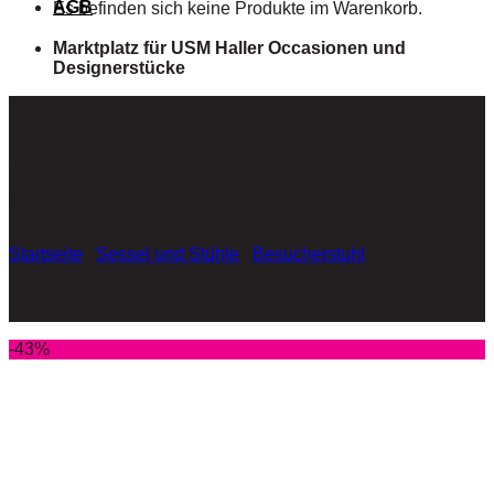
AGB
Es befinden sich keine Produkte im Warenkorb.
Marktplatz für USM Haller Occasionen und
Designerstücke
Vitra Softshell Chair in
Senfgelb
Startseite
/
Sessel und Stühle
/
Besucherstuhl
-43%