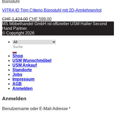
Bürostuhl
VITRA ID Trim Citterio Bürostuhl mit 2D-Armlehnen/rot
CHF
1,424.00
CHF
599.00
MS Möbelhandel GmbH ist offizieller USM Haller Second
Hand Partner.
© Copyright 2026
Suche
nach:
Shop
USM Wunschmöbel
USM Ankauf
Standorte
Jobs
Impressum
AGB
Anmelden
Anmelden
Benutzername oder E-Mail-Adresse
*