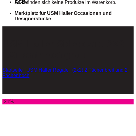
AGB
Es befinden sich keine Produkte im Warenkorb.
Marktplatz für USM Haller Occasionen und
Designerstücke
USM Haller Sideboard 2×2
1AT anthrazitgrau
Startseite
/
USM Haller Regale
/
(2x2) 2 Fächer breit und 2
Fächer hoch
-21%