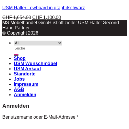
USM Haller Lowboard in graphitschwarz
CHF
1,654.00
CHF
1,100.00
MS Möbelhandel GmbH ist offizieller USM Haller Second
Hand Partner.
© Copyright 2026
Suche
nach:
Shop
USM Wunschmöbel
USM Ankauf
Standorte
Jobs
Impressum
AGB
Anmelden
Anmelden
Benutzername oder E-Mail-Adresse
*