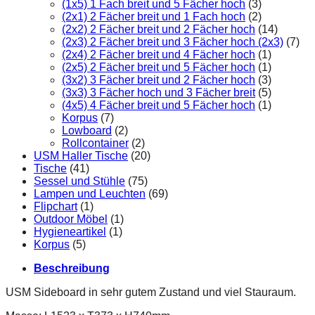
(1x5) 1 Fach breit und 5 Fächer hoch
(3)
(2x1) 2 Fächer breit und 1 Fach hoch
(2)
(2x2) 2 Fächer breit und 2 Fächer hoch
(14)
(2x3) 2 Fächer breit und 3 Fächer hoch (2x3)
(7)
(2x4) 2 Fächer breit und 4 Fächer hoch
(1)
(2x5) 2 Fächer breit und 5 Fächer hoch
(1)
(3x2) 3 Fächer breit und 2 Fächer hoch
(3)
(3x3) 3 Fächer hoch und 3 Fächer breit
(5)
(4x5) 4 Fächer breit und 5 Fächer hoch
(1)
Korpus
(7)
Lowboard
(2)
Rollcontainer
(2)
USM Haller Tische
(20)
Tische
(41)
Sessel und Stühle
(75)
Lampen und Leuchten
(69)
Flipchart
(1)
Outdoor Möbel
(1)
Hygieneartikel
(1)
Korpus
(5)
Beschreibung
USM Sideboard in sehr gutem Zustand und viel Stauraum.