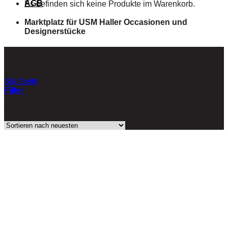
AGB
Es befinden sich keine Produkte im Warenkorb.
Marktplatz für USM Haller Occasionen und
Designerstücke
Eiche Tisch
Startseite
/
Produkte verschlagwortet mit „Eiche Tisch“
Filter
Einzelnes Ergebnis wird angezeigt