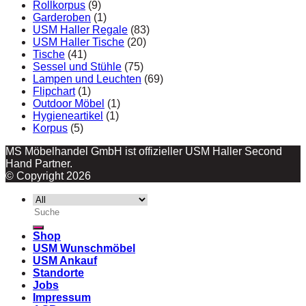
Rollkorpus
(9)
Garderoben
(1)
USM Haller Regale
(83)
USM Haller Tische
(20)
Tische
(41)
Sessel und Stühle
(75)
Lampen und Leuchten
(69)
Flipchart
(1)
Outdoor Möbel
(1)
Hygieneartikel
(1)
Korpus
(5)
MS Möbelhandel GmbH ist offizieller USM Haller Second
Hand Partner.
© Copyright 2026
Suche
nach:
Shop
USM Wunschmöbel
USM Ankauf
Standorte
Jobs
Impressum